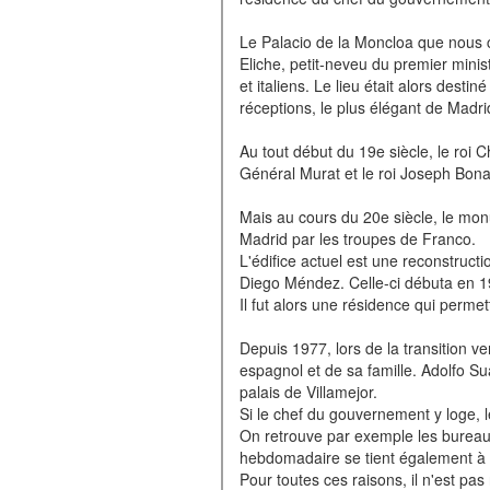
Le Palacio de la Moncloa que nous c
Eliche, petit-neveu du premier minist
et italiens. Le lieu était alors dest
réceptions, le plus élégant de Madri
Au tout début du 19e siècle, le roi 
Général Murat et le roi Joseph Bonap
Mais au cours du 20e siècle, le monu
Madrid par les troupes de Franco.
L'édifice actuel est une reconstruct
Diego Méndez. Celle-ci débuta en 19
Il fut alors une résidence qui permet
Depuis 1977, lors de la transition v
espagnol et de sa famille. Adolfo S
palais de Villamejor.
Si le chef du gouvernement y loge, l
On retrouve par exemple les bureaux
hebdomadaire se tient également à 
Pour toutes ces raisons, il n'est 