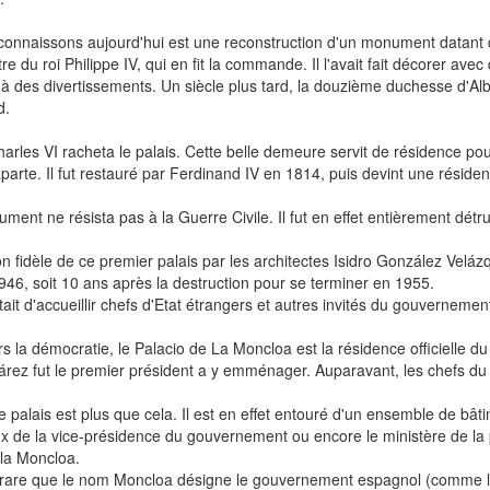
onnaissons aujourd'hui est une reconstruction d'un monument datant d
re du roi Philippe IV, qui en fit la commande. Il l'avait fait décorer av
iné à des divertissements. Un siècle plus tard, la douzième duchesse d'Alb
d.
Charles VI racheta le palais. Cette belle demeure servit de résidence p
arte. Il fut restauré par Ferdinand IV en 1814, puis devint une résidenc
ment ne résista pas à la Guerre Civile. Il fut en effet entièrement détr
ion fidèle de ce premier palais par les architectes Isidro González Vel
46, soit 10 ans après la destruction pour se terminer en 1955.
tait d'accueillir chefs d'Etat étrangers et autres invités du gouvernemen
ers la démocratie, le Palacio de La Moncloa est la résidence officielle
uárez fut le premier président a y emménager. Auparavant, les chefs d
e palais est plus que cela. Il est en effet entouré d'un ensemble de b
 de la vice-présidence du gouvernement ou encore le ministère de la 
la Moncloa.
pas rare que le nom Moncloa désigne le gouvernement espagnol (comme 