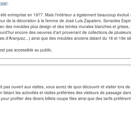
nce
).
 été entreprise en 1977. Mais l'intérieur a également beaucoup évolué a
ur de la décoration à la femme de José Luis Zapatero. Sonsoles Espin
ec des meubles plus design et des teintes murales blanches et grises, 
rd'hui encore des oeuvres d'art provenant de collections de plusieur
lais d'Aranjuez...) ainsi que des meubles anciens datant du 18 et 19e si
st pas accessible au public.
t pas ouvert aux visites, vous aurez de quoi découvrir et visiter lors d
i en listant les actovités et visites préférées des visiteurs de passage da
pour profiter des divers billets coupe files ainsi que des tarifs préféren