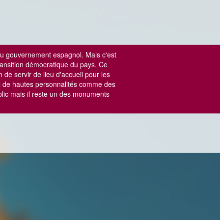
e du gouvernement espagnol. Mais c'est
ransition démocratique du pays.
Ce
n de servir de lieu d'accueil pour les
ueil de hautes personnalités comme des
blic mais il reste un des monuments